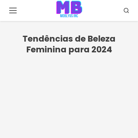
Pular
para
Menu
Busca
o
conteúdo
Tendências de Beleza
Feminina para 2024