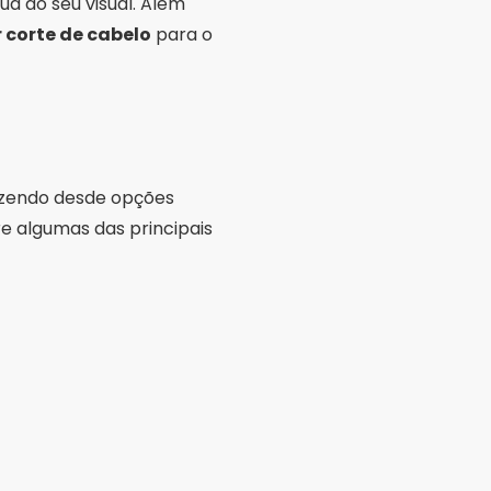
ua ao seu visual. Além
 corte de cabelo
para o
azendo desde opções
e algumas das principais