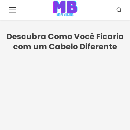
Pular
para
Menu
Busca
o
conteúdo
Descubra Como Você Ficaria
com um Cabelo Diferente