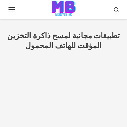
بولار
بارا
بحث
قائمة
طعام
أو
كونتودو
تطبيقات مجانية لمسح ذاكرة التخزين
المؤقت للهاتف المحمول