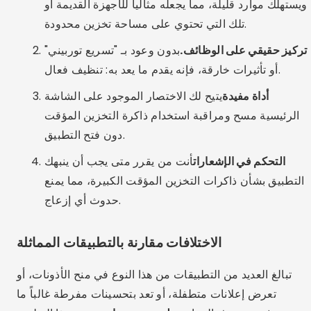
ويستهلك موارد قليلة، مما يجعله مثالياً للأجهزة القديمة أو
تلك التي تحتوي على مساحة تخزين محدودة.
تركيز حقيقي على الوظائف.
بدون وعود بـ "تسريع توربيني"
أو تأثيرات خارقة، فإنه يقدم ما يعد به: تنظيف فعال.
أداة مفيدة
يتيح لك الاختصار الموجود على الشاشة
الرئيسية مسح ومراقبة استخدام ذاكرة التخزين المؤقت
دون فتح التطبيق.
التحكم في الإشعارات
أنت من يقرر متى يجب أن ينبهك
التطبيق بشأن ذاكرات التخزين المؤقت الكبيرة، مما يمنع
حدوث أي إزعاج.
الاختلافات مقارنة بالتطبيقات المماثلة
تبالغ العديد من التطبيقات من هذا النوع في منح الأذونات، أو
تعرض إعلانات متطفلة، أو تعد بتحسينات مفرطة غالباً ما