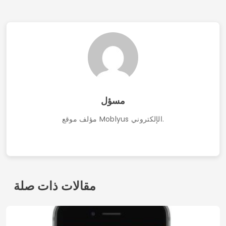
مسؤل
مؤلف موقع Moblyus الإلكتروني.
مقالات ذات صلة