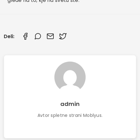
glede na to, kje na svetu ste.
Deli:
admin
Avtor spletne strani Moblyus.