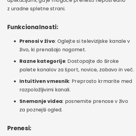
aplikacijami, ga je mogoče prenesti neposredno
z uradne spletne strani.
Funkcionalnosti:
Prenosi v živo
: Oglejte si televizijske kanale v
živo, ki prenašajo nogomet.
Razne kategorije
: Dostopajte do široke
palete kanalov za šport, novice, zabavo in več.
Intuitiven vmesnik
: Preprosto krmarite med
razpoložljivimi kanali.
Snemanje videa
: posnemite prenose v živo
za poznejši ogled.
Prenesi: