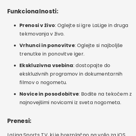
Funkcionalnosti:
Prenosi v živo
: Oglejte si igre LaLige in druga
tekmovanja v živo.
Vrhunci in ponovitve
: Oglejte si najboljše
trenutke in ponovitve iger.
Ekskluzivna vsebina
: dostopajte do
ekskluzivnih programov in dokumentarnih
filmov o nogometu.
Novice in posodobitve
: Bodite na tekočem z
najnovejšimi novicami iz sveta nogometa.
Prenesi:
LaLiga Sports TV, ki je brezplačno na voljo za iOS