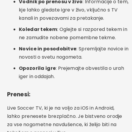
Vodnik po prenosu v živo
: Informacije o tem,
kje lahko gledate igre v živo, vključno s TV
kanali in povezavami za pretakanje.
Koledar tekem
: Oglejte si razpored tekem in
ne zamudite nobene pomembne tekme.
Novice in posodobitve
: Spremljajte novice in
novosti o svetu nogometa.
Opozorila igre
: Prejemajte obvestila o urah
iger in oddajah.
Prenesi:
Live Soccer TV, ki je na voljo za iOS in Android,
lahko prenesete brezplačno. Je bistveno orodje
za vse nogometne navdušence, ki želijo biti na