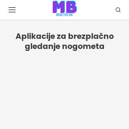
Pular
za
Meni
Iskanj
vsebino
Aplikacije za brezplačno
gledanje nogometa