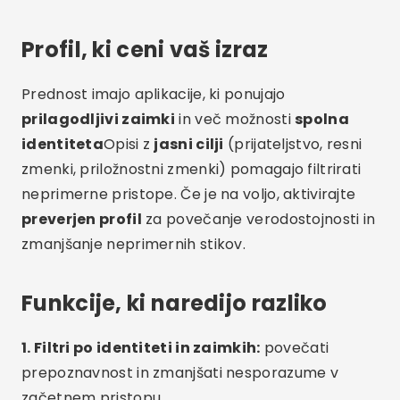
Profil, ki ceni vaš izraz
Prednost imajo aplikacije, ki ponujajo
prilagodljivi zaimki
in več možnosti
spolna
identiteta
Opisi z
jasni cilji
(prijateljstvo, resni
zmenki, priložnostni zmenki) pomagajo filtrirati
neprimerne pristope. Če je na voljo, aktivirajte
preverjen profil
za povečanje verodostojnosti in
zmanjšanje neprimernih stikov.
Funkcije, ki naredijo razliko
1. Filtri po identiteti in zaimkih:
povečati
prepoznavnost in zmanjšati nesporazume v
začetnem pristopu.