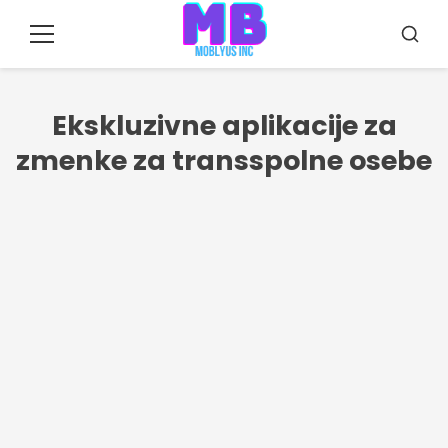
Pular
za
Meni
Iskanj
vsebino
Ekskluzivne aplikacije za
zmenke za transspolne osebe