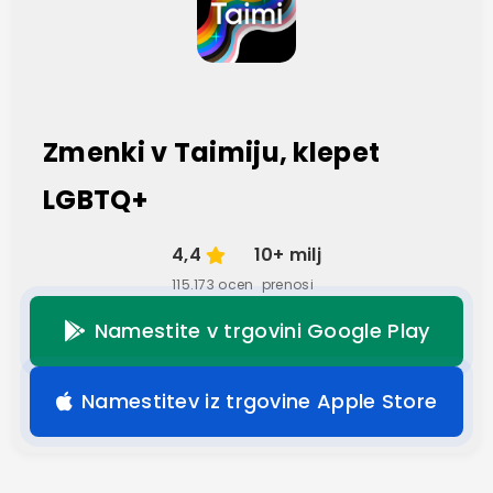
Zmenki v Taimiju, klepet
LGBTQ+
4,4
10+ milj
115.173 ocen
prenosi
Namestite v trgovini Google Play
Namestitev iz trgovine Apple Store