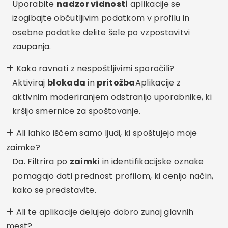
Uporabite
nadzor vidnosti
aplikacije se
izogibajte občutljivim podatkom v profilu in
osebne podatke delite šele po vzpostavitvi
zaupanja.
Kako ravnati z nespoštljivimi sporočili?
Aktiviraj
blokada
in
pritožba
Aplikacije z
aktivnim moderiranjem odstranijo uporabnike, ki
kršijo smernice za spoštovanje.
Ali lahko iščem samo ljudi, ki spoštujejo moje
zaimke?
Da. Filtrira po
zaimki
in identifikacijske oznake
pomagajo dati prednost profilom, ki cenijo način,
kako se predstavite.
Ali te aplikacije delujejo dobro zunaj glavnih
mest?