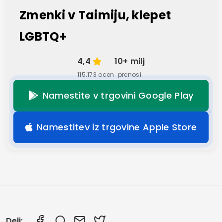
Zmenki v Taimiju, klepet
LGBTQ+
4,4
10+ milj
115.173 ocen
prenosi
Namestite v trgovini Google Play
Namestitev iz trgovine Apple Store
Deli: