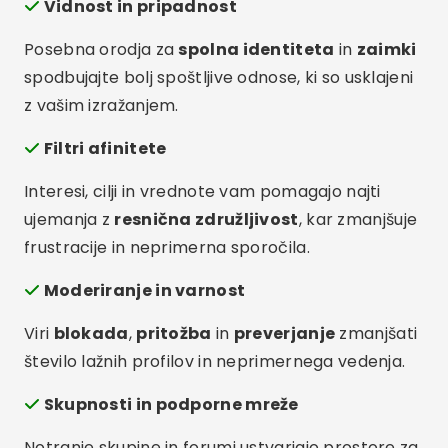
Vidnost in pripadnost
Posebna orodja za
spolna identiteta
in
zaimki
spodbujajte bolj spoštljive odnose, ki so usklajeni
z vašim izražanjem.
Filtri afinitete
Interesi, cilji in vrednote vam pomagajo najti
ujemanja z
resnična združljivost
, kar zmanjšuje
frustracije in neprimerna sporočila.
Moderiranje in varnost
Viri
blokada
,
pritožba
in
preverjanje
zmanjšati
število lažnih profilov in neprimernega vedenja.
Skupnosti in podporne mreže
Notranje skupine in forumi ustvarjajo prostore za