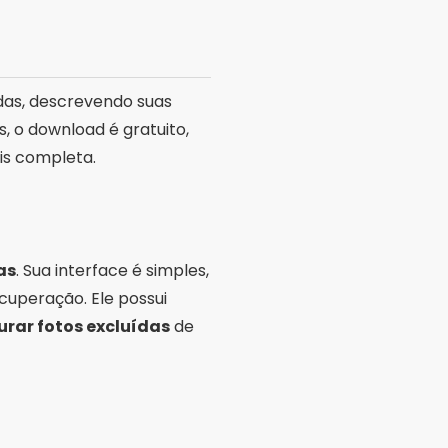
das, descrevendo suas
, o download é gratuito,
is completa.
as
. Sua interface é simples,
cuperação. Ele possui
urar fotos excluídas
de