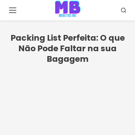
Pular
para
Menu
Busca
o
conteúdo
Packing List Perfeita: O que
Não Pode Faltar na sua
Bagagem