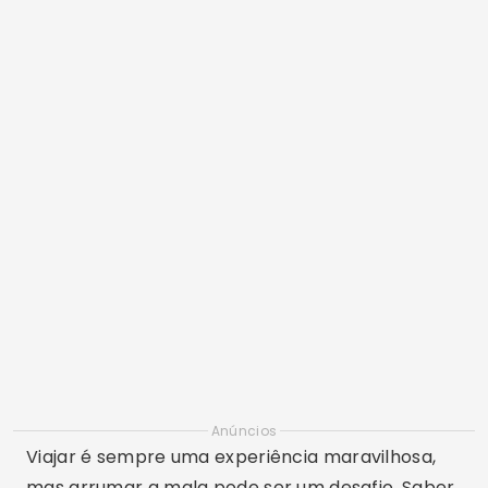
Anúncios
Viajar é sempre uma experiência maravilhosa,
mas arrumar a mala pode ser um desafio. Saber