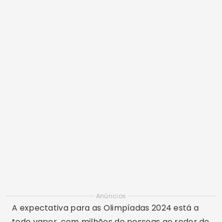
Anúncios
A expectativa para as Olimpíadas 2024 está a
todo vapor, com milhões de pessoas ao redor do