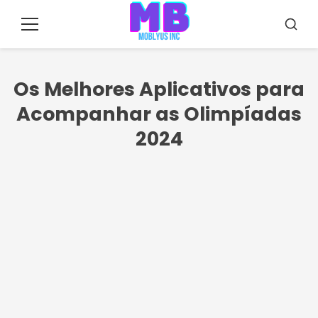
Pular
para
Menu
Busca
o
conteúdo
Os Melhores Aplicativos para
Acompanhar as Olimpíadas
2024