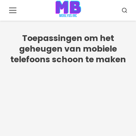
Pular
para
Menu
Zoeke
o
conteúdo
Toepassingen om het
geheugen van mobiele
telefoons schoon te maken