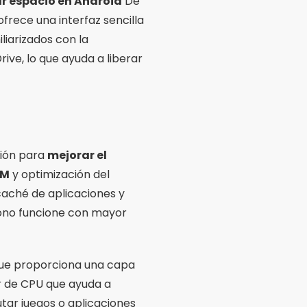
ar espacio en Android
De
ofrece una interfaz sencilla
iliarizados con la
ive, lo que ayuda a liberar
ción para
mejorar el
AM
y optimización del
 caché de aplicaciones y
ono funcione con mayor
que proporciona una capa
or de CPU que ayuda a
utar juegos o aplicaciones