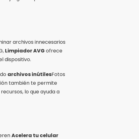
minar archivos innecesarios
G,
Limpiador AVG
ofrece
l dispositivo.
ndo
archivos inútiles
Fotos
ción también te permite
 recursos, lo que ayuda a
ieren
Acelera tu celular