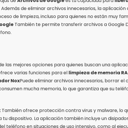
tajas de
Archivos de Google
es tu capacidad para
liber
 Además de eliminar archivos innecesarios, la aplicación 
 proceso de limpieza, incluso para quienes no están muy fam
Google
También te permite transferir archivos a Google Dr
fono.
de las mejores opciones para quienes buscan una aplica
frece varias funciones para el
limpieza de memoria R
ador Nox
Puede eliminar archivos innecesarios, borrar el
consumen mucha memoria, lo que garantiza que su teléf
x
También ofrece protección contra virus y malware, lo 
a tu dispositivo. La aplicación también incluye un disipad
el teléfono en situaciones de uso intensivo, como al ejec