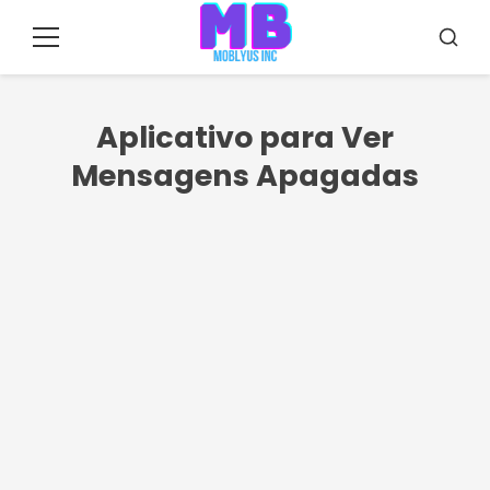
Pular
para
Menu
Busca
o
conteúdo
Aplicativo para Ver
Mensagens Apagadas