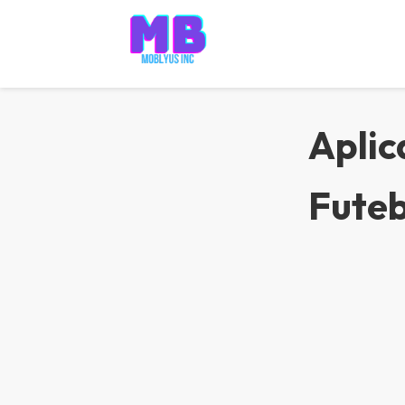
Pular
para
o
conteúdo
Aplic
Futeb