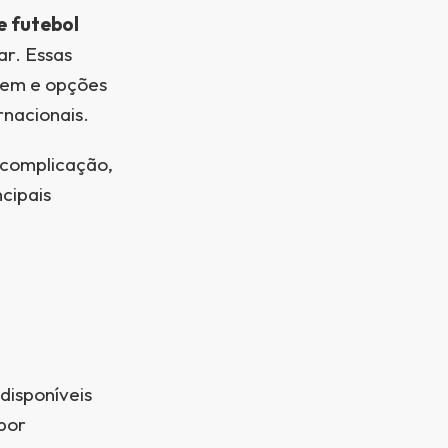
de futebol
ar. Essas
gem e opções
rnacionais.
m complicação,
ncipais
disponíveis
 por