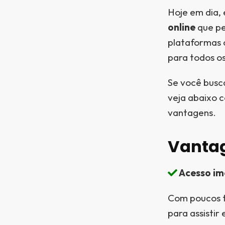
Hoje em dia,
online
que pe
plataformas 
para todos o
Se você busca
veja abaixo c
vantagens.
Vantag
Acesso ime
Com poucos to
para assistir