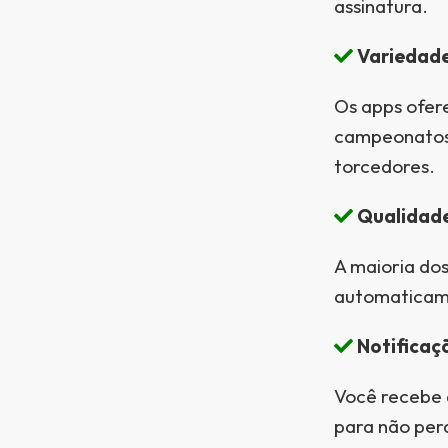
assinatura.
Variedad
Os apps ofere
campeonatos 
torcedores.
Qualidade
A maioria dos
automaticame
Notificaç
Você recebe a
para não per