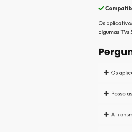
Compatibi
Os aplicativo
algumas TVs S
Pergun
Os aplic
Posso as
A transm